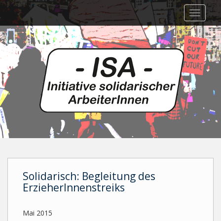
Skip
TOGGLE
to
main
content
Solidarisch: Begleitung des
ErzieherInnenstreiks
Mai 2015