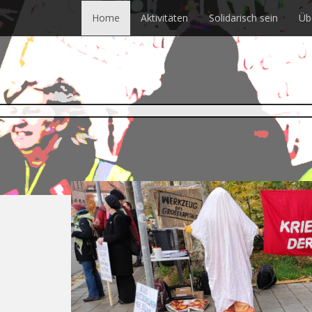
Skip
Home
Aktivitäten
Solidarisch sein
Üb
to
main
content