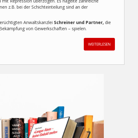
mit Repression überzogen. Es hagelte zahlreiche
n z.B. bei der Schichteinteilung sind an der
berüchtigten Anwaltskanzlei
Schreiner und Partner,
die
r Bekämpfung von Gewerkschaften – spielen.
WEITERLESEN