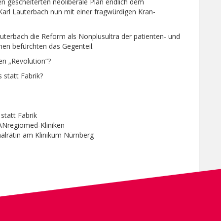
en gescheiterten neoliberale Plan endlich dem
Karl Lauterbach nun mit einer fragwürdigen Kran­
uterbach die Reform als Nonplusultra der patienten- und
men befürchten das Gegenteil.
en „Revolution“?
 statt Fabrik?
tatt Fabrik
 ANregiomed-Kliniken
alrätin am Klinikum Nürnberg