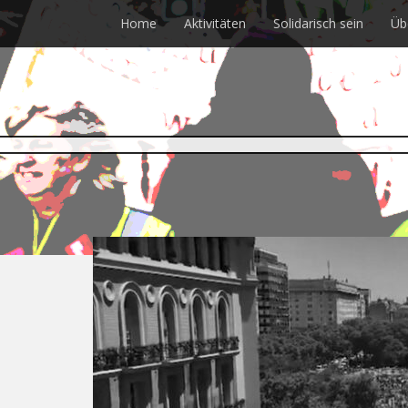
Skip
Home
Aktivitäten
Solidarisch sein
Üb
to
main
content