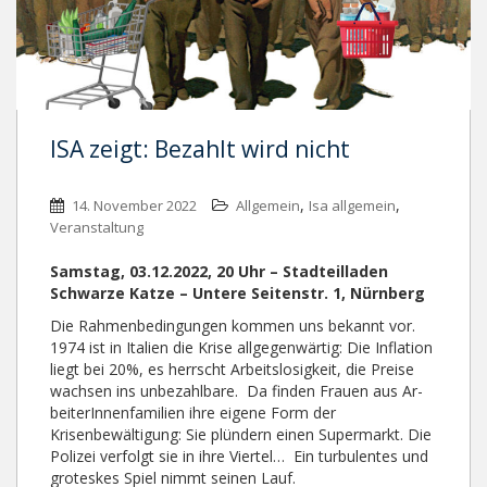
ISA zeigt: Bezahlt wird nicht
,
,
14. November 2022
Allgemein
Isa allgemein
Veranstaltung
Samstag, 03.12.2022, 20 Uhr – Stadteilladen
Schwarze Katze – Untere Seitenstr. 1, Nürnberg
Die Rahmenbedingungen kommen uns bekannt vor.
1974 ist in Italien die Krise all­ge­genwärtig: Die Inflation
liegt bei 20%, es herrscht Arbeitslosigkeit, die Preise
wachsen ins unbezahlbare. Da finden Frauen aus Ar­
bei­ter­In­nen­fa­mi­li­en ihre eigene Form der
Krisenbewältigung: Sie plündern ei­nen Supermarkt. Die
Polizei verfolgt sie in ihre Viertel… Ein turbulentes und
groteskes Spiel nimmt seinen Lauf.