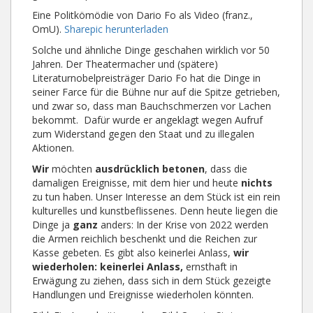
Eine Politkömödie von Dario Fo als Video (franz.,
OmU).
Sharepic herunterladen
Solche und ähnliche Dinge geschahen wirklich vor 50
Jahren. Der Theatermacher und (spätere)
Literaturnobelpreisträger Dario Fo hat die Dinge in
seiner Farce für die Bühne nur auf die Spitze getrieben,
und zwar so, dass man Bauchschmerzen vor Lachen
bekommt. Dafür wurde er angeklagt wegen Aufruf
zum Widerstand gegen den Staat und zu illegalen
Aktionen.
Wir
möchten
ausdrücklich betonen
, dass die
damaligen Ereignisse, mit dem hier und heute
nichts
zu tun haben. Unser Interesse an dem Stück ist ein rein
kulturelles und kunstbeflissenes. Denn heute liegen die
Dinge ja
ganz
anders: In der Krise von 2022 werden
die Armen reichlich beschenkt und die Reichen zur
Kasse gebeten. Es gibt also keinerlei Anlass,
wir
wiederholen: keinerlei Anlass,
ernsthaft in
Erwägung zu ziehen, dass sich in dem Stück gezeigte
Handlungen und Ereignisse wiederholen könnten.