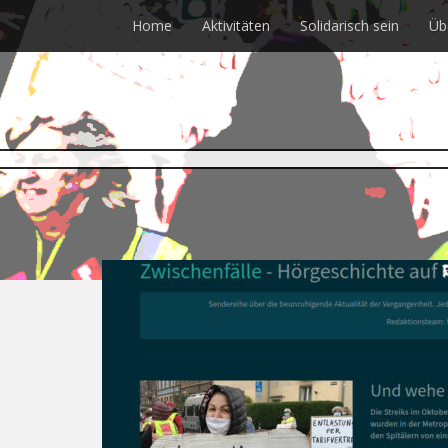
Skip
Home
Aktivitäten
Solidarisch sein
Üb
to
main
content