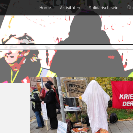
Skip
Home
Aktivitäten
Solidarisch sein
Üb
to
main
content