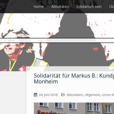
Skip
Home
Aktivitäten
Solidarisch sein
Üb
to
main
content
Solidarität für Markus B.: Kun
Monheim
,
,
24. Juni 2018
Aktivitäten
Allgemein
Union B