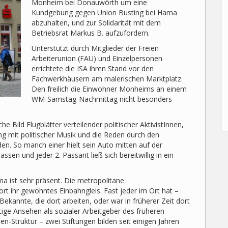
Monheim bei Donauwörth um eine
Kundgebung gegen Union Busting bei Hama
abzuhalten, und zur Solidarität mit dem
Betriebsrat Markus B. aufzufordern.
Unterstützt durch Mitglieder der Freien
Arbeiterunion (FAU) und Einzelpersonen
errichtete die ISA ihren Stand vor den
Fachwerkhäusern am malerischen Marktplatz.
Den freilich die Einwohner Monheims an einem
WM-Samstag-Nachmittag nicht besonders
 Bild Flugblätter verteilender politischer AktivistInnen,
ng mit politischer Musik und die Reden durch den
n. So manch einer hielt sein Auto mitten auf der
ssen und jeder 2. Passant ließ sich bereitwillig in ein
 ist sehr präsent. Die metropolitane
rt ihr gewohntes Einbahngleis. Fast jeder im Ort hat –
 Bekannte, die dort arbeiten, oder war in früherer Zeit dort
stige Ansehen als sozialer Arbeitgeber des früheren
-Struktur – zwei Stiftungen bilden seit einigen Jahren