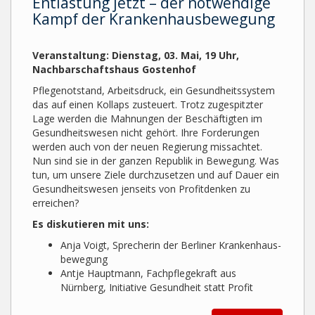
Entlastung jetzt – der notwendige
Kampf der Krankenhausbewegung
Veranstaltung: Dienstag, 03. Mai, 19 Uhr,
Nachbarschaftshaus Gostenhof
Pflegenotstand, Arbeitsdruck, ein Gesundheitssystem
das auf einen Kollaps zusteuert. Trotz zugespitzter
Lage werden die Mahnungen der Be­schäf­tig­ten im
Gesundheitswesen nicht gehört. Ihre For­de­run­gen
werden auch von der neu­en Re­gie­rung missachtet.
Nun sind sie in der ganzen Republik in Be­we­­gung. Was
tun, um un­se­re Ziele durch­zuset­zen und auf Dauer ein
Ge­­sund­heits­wesen jen­seits von Pro­fit­den­ken zu
erreichen?
Es diskutieren mit uns:
Anja Voigt, Sprecherin der Ber­li­ner Kran­ken­haus­
be­we­gung
Antje Hauptmann, Fachpflegekraft aus
Nürnberg, Initiative Gesundheit statt Profit